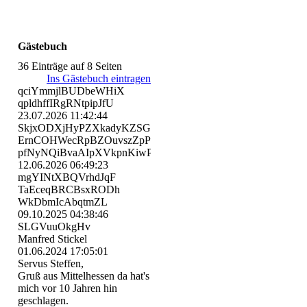
Gästebuch
36 Einträge auf 8 Seiten
Ins Gästebuch eintragen
qciYmmjlBUDbeWHiX
qpldhffIRgRNtpipJfU
23.07.2026
11:42:44
SkjxODXjHyPZXkadyKZSGP
ErnCOHWecRpBZOuvszZpP
pfNyNQiBvaAIpXVkpnKiwPhG
12.06.2026
06:49:23
mgYINtXBQVrhdJqF
TaEceqBRCBsxRODh
WkDbmIcAbqtmZL
09.10.2025
04:38:46
SLGVuuOkgHv
Manfred Stickel
01.06.2024
17:05:01
Servus Steffen,
Gruß aus Mittelhessen da hat's
mich vor 10 Jahren hin
geschlagen.