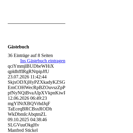
Gästebuch
36 Einträge auf 8 Seiten
Ins Gästebuch eintragen
qciYmmjlBUDbeWHiX
qpldhffIRgRNtpipJfU
23.07.2026
11:42:44
SkjxODXjHyPZXkadyKZSGP
ErnCOHWecRpBZOuvszZpP
pfNyNQiBvaAIpXVkpnKiwPhG
12.06.2026
06:49:23
mgYINtXBQVrhdJqF
TaEceqBRCBsxRODh
WkDbmIcAbqtmZL
09.10.2025
04:38:46
SLGVuuOkgHv
Manfred Stickel